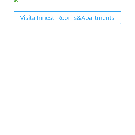
Visita Innesti Rooms&Apartments
Luft: Festival in Valle dei Mòcheni
Mag 28, 2026
|
Consigli del territorio
Due giorni di natura, cultura e gioia di vivere la
montagna. Il 29 e 30 maggio 2026, questo equilibrio
si fa esperienza condivisa con LUFT! Esperienze
all’aria aperta tra natura, cultura e comunità. Un
festival diffuso che invita a entrare nella valle
seguendone i ritmi.
leggi tutto