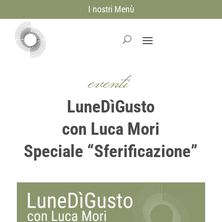
I nostri Menù
eventi
LuneDìGusto
con Luca Mori
Speciale “Sferificazione”