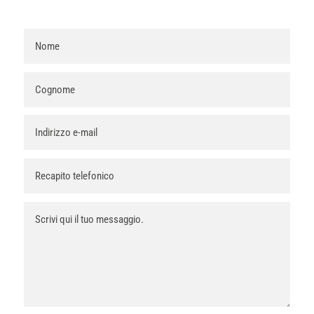
LuneDìGusto con Luca Mori