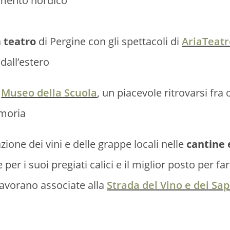
amento nordico
a
teatro
di Pergine con gli spettacoli di
AriaTeat
 dall’estero
o
Museo della Scuola
, un piacevole ritrovarsi fra 
emoria
zione dei vini e delle grappe locali nelle
cantine e
 per i suoi pregiati calici e il miglior posto per fa
 lavorano associate alla
Strada del Vino e dei Sap