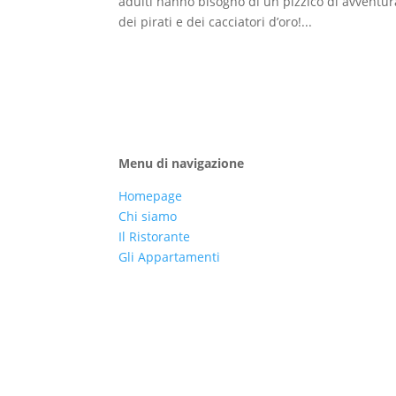
adulti hanno bisogno di un pizzico di avventu
dei pirati e dei cacciatori d’oro!...
Menu di navigazione
Homepage
Chi siamo
Il Ristorante
Gli Appartamenti