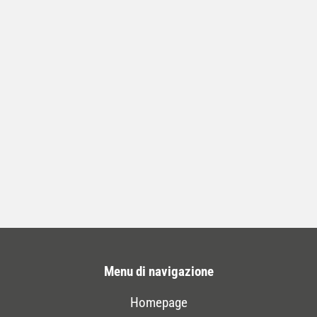
aperto. Dopo aver partecipato a
spettacoli, laboratori, giochi e missioni,
Chef Daniele Tomasi ti aspetta nell’AREA
FOOD – Menù a tema comics.
« Post precedenti
Menu di navigazione
Homepage